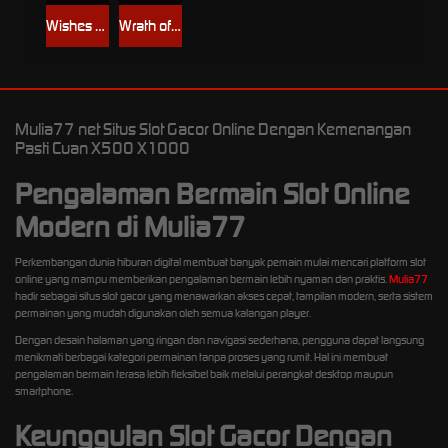
Wishes of the Genie
Wrath of Zeus
Mulia77 net Situs Slot Gacor Online Dengan Kemenangan
Pasti Cuan X500 X1000
Pengalaman Bermain Slot Online
Modern di Mulia77
Perkembangan dunia hiburan digital membuat banyak pemain mulai mencari platform slot
online yang mampu memberikan pengalaman bermain lebih nyaman dan praktis.
Mulia77
hadir sebagai situs slot gacor yang menawarkan akses cepat, tampilan modern, serta sistem
permainan yang mudah digunakan oleh semua kalangan player.
Dengan desain halaman yang ringan dan navigasi sederhana, pengguna dapat langsung
menikmati berbagai kategori permainan tanpa proses yang rumit. Hal ini membuat
pengalaman bermain terasa lebih fleksibel baik melalui perangkat desktop maupun
smartphone.
Keunggulan Slot Gacor Dengan