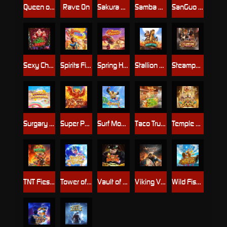
Queen of Aztec
Rave On
Sakura Neko
Samba Fiesta
SanGuo - The Brotherhood
Sexy Christmas Sirens
Spirits Fiesta
Spring Harvest
Stallion Princess
Steampunk Reloaded
Surgary bonanza
Super Phoenix
Surf Monkey
Taco Truck Delight
Temple of Gods
TNT Fiesta
Tower of Riches
Vault of Riches
Viking Valor
Wild Fish Hunter