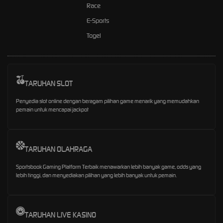
Race
E-Sports
Togel
TARUHAN SLOT
Penyedia slot online dengan beragam pilihan game menarik yang memudahkan
pemain untuk mencapai jackpot
TARUHAN OLAHRAGA
Sportsbook Gaming Platform Terbaik menawarkan lebih banyak game, odds yang
lebih tinggi, dan menyediakan pilihan yang lebih banyak untuk pemain.
TARUHAN LIVE KASINO