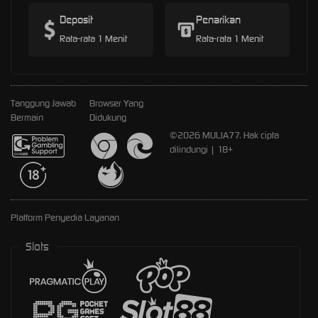
Deposit
Penarikan
Rata-rata 1 Menit
Rata-rata 1 Menit
Tanggung Jawab
Browser Yang
Bermain
Didukung
©2026 MULIA77. Hak cipta
dilindungi | 18+
Platform Penyedia Layanan
Slots