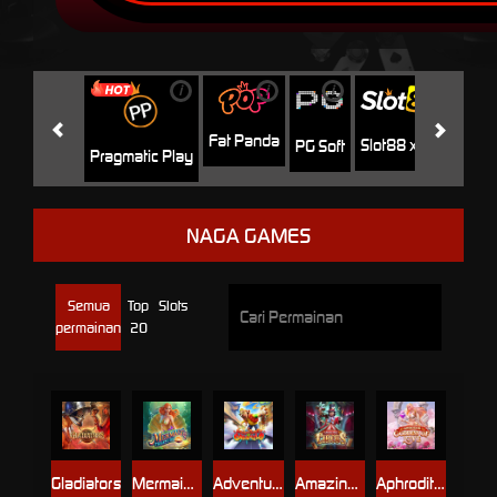
i
i
i
i
i
Facha
Fat Panda
Slot88 x PP
PG Soft
Pragmatic Play
NAGA GAMES
Semua
Top
Slots
permainan
20
Gladiators
Mermaid's Treasure
Adventures Of Caramelo
Amazing Circus
Aphrodite - Goddess of Love