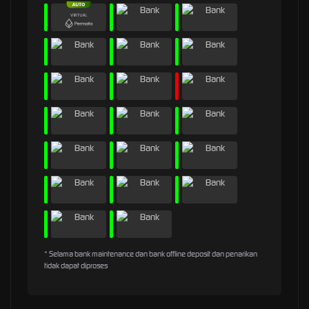
* Selama bank maintenance dan bank offline deposit dan penarikan
tidak dapat diproses