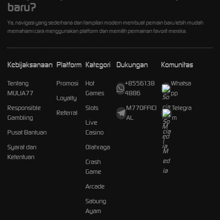
baru?
Ya, navigasi yang sederhana dan tampilan modern membuat pemain baru lebih mudah
memahami cara menggunakan platform dan memilih permainan favorit mereka.
Kebijaksanaan
Platform
Kategori
Dukungan
Komunitas
Tentang
Promosi
Hot
+8556138
Whatsa
MULIA77
Games
4886
pp
Loyalty
Responsible
Slots
M77OFFICI
Telegra
Referral
Gambling
AL
m
Live
Pusat Bantuan
Casino
Syarat dan
Olahraga
Ketentuan
Crash
Game
Arcade
Sabung
Ayam