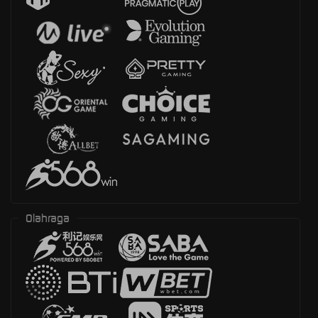
Olahraga