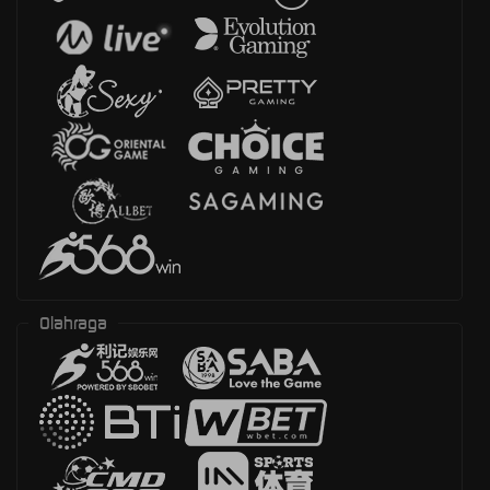
Olahraga