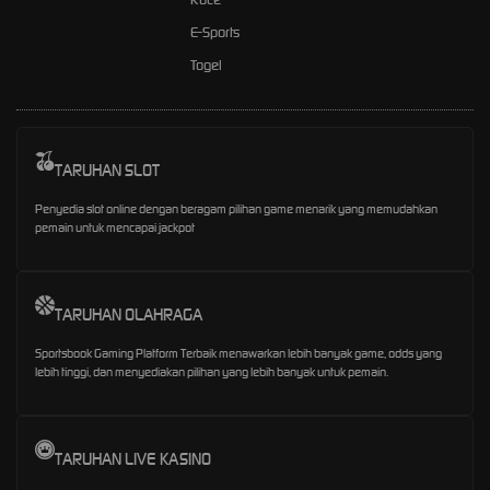
E-Sports
Togel
TARUHAN SLOT
Penyedia slot online dengan beragam pilihan game menarik yang memudahkan
pemain untuk mencapai jackpot
TARUHAN OLAHRAGA
Sportsbook Gaming Platform Terbaik menawarkan lebih banyak game, odds yang
lebih tinggi, dan menyediakan pilihan yang lebih banyak untuk pemain.
TARUHAN LIVE KASINO