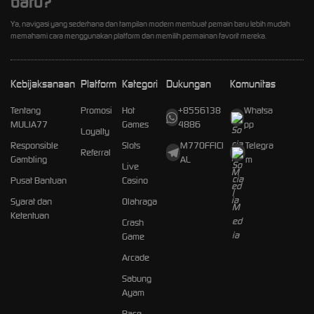
baru?
Ya, navigasi yang sederhana dan tampilan modern membuat pemain baru lebih mudah
memahami cara menggunakan platform dan memilih permainan favorit mereka.
Kebijaksanaan
Platform
Kategori
Dukungan
Komunitas
Tentang
Promosi
Hot
+8556138
Whatsa
MULIA77
Games
4886
pp
Loyalty
Responsible
Slots
M77OFFICI
Telegra
Referral
Gambling
AL
m
Live
Pusat Bantuan
Casino
Syarat dan
Olahraga
Ketentuan
Crash
Game
Arcade
Sabung
Ayam
Race