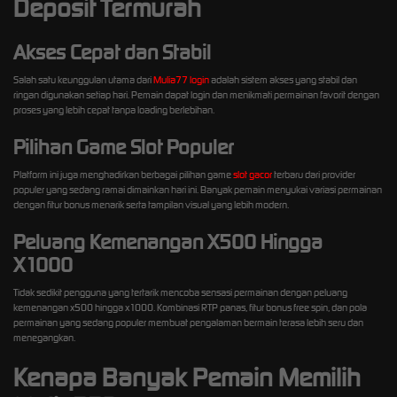
Deposit Termurah
Akses Cepat dan Stabil
Salah satu keunggulan utama dari
Mulia77 login
adalah sistem akses yang stabil dan
ringan digunakan setiap hari. Pemain dapat login dan menikmati permainan favorit dengan
proses yang lebih cepat tanpa loading berlebihan.
Pilihan Game Slot Populer
Platform ini juga menghadirkan berbagai pilihan game
slot gacor
terbaru dari provider
populer yang sedang ramai dimainkan hari ini. Banyak pemain menyukai variasi permainan
dengan fitur bonus menarik serta tampilan visual yang lebih modern.
Peluang Kemenangan X500 Hingga
X1000
Tidak sedikit pengguna yang tertarik mencoba sensasi permainan dengan peluang
kemenangan x500 hingga x1000. Kombinasi RTP panas, fitur bonus free spin, dan pola
permainan yang sedang populer membuat pengalaman bermain terasa lebih seru dan
menegangkan.
Kenapa Banyak Pemain Memilih