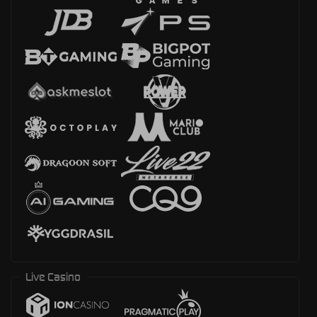
Live Casino