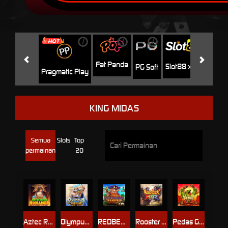
i
i
i
i
i
Facha
Fat Panda
Slot88 x PP
PG Soft
Pragmatic Play
KING MIDAS
Semua
Slots
Top
permainan
20
Aztec Rush Bonanza
Olympus Fortune
REDBEARD TREASURE
Rooster Blitz
Pedas Gila