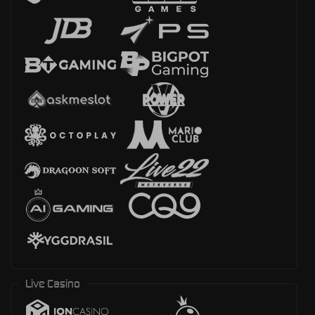
Live Casino