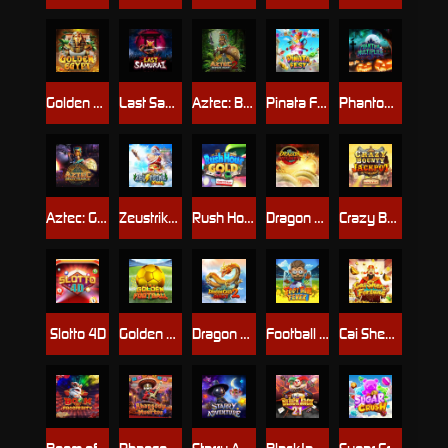
Golden Egypt
Last Samurai
Aztec: Bonus Hunt 2
Pinata Fest
Phantom Multiplier
Aztec: Gold Temple
Zeustrike Xmas
Rush Hour Gold
Dragon Chi’s Quest
Crazy Bounty: Jackpot
Slotto 4D
Golden Football
Dragon Chi's Quest 2
Football Fever
Cai Shen Fortune