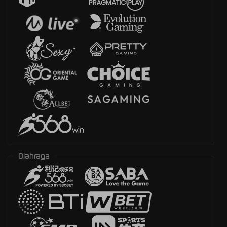
Olahraga