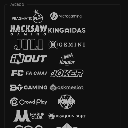
Arcade