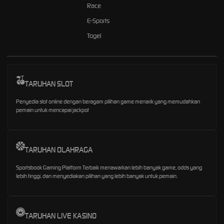
Race
E-Sports
Togel
TARUHAN SLOT
Penyedia slot online dengan beragam pilihan game menarik yang memudahkan
pemain untuk mencapai jackpot
TARUHAN OLAHRAGA
Sportsbook Gaming Platform Terbaik menawarkan lebih banyak game, odds yang
lebih tinggi, dan menyediakan pilihan yang lebih banyak untuk pemain.
TARUHAN LIVE KASINO