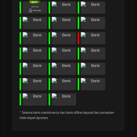
* Selama bank maintenance dan bank offline deposit dan penarikan
tidak dapat diproses