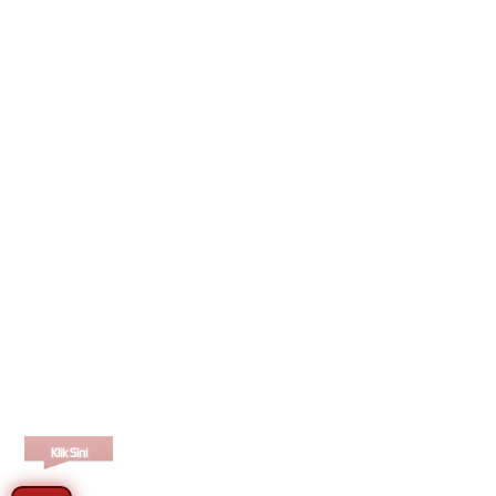
Klik Sini