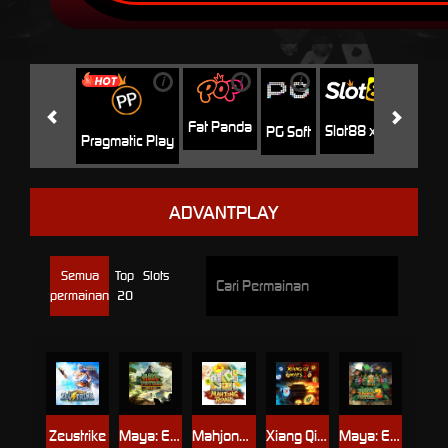
i
i
i
i
i
Facha
Fat Panda
Slot88 x PP
PG Soft
Pragmatic Play
ADVANTPLAY
Semua
Top
Slots
permainan
20
Zeustrike
Maya: Elemental Totem
Mahjong Roar
Xiang Qi Ways 2
Maya: Elemental Totem 2