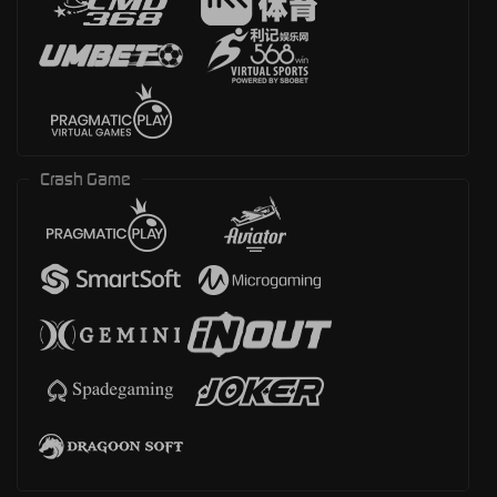
Crash Game