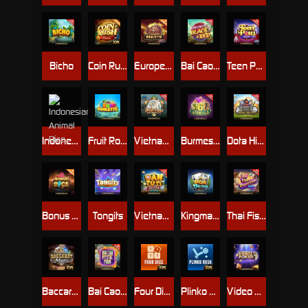
Bicho
Coin Rush Deluxe
European Roulette
Bai Cao Black & Red
Teen Patti Versus
Indonesian Animal Dice
Fruit Roulette
Vietnam Fish Prawn Crab
Burmese 6 Animals
Dota Hi-Lo
Bonus Dice
Tongits
Vietnam Rock Paper Scissors
Kingmaker Pok Deng
Thai Fish Prawn Crab GO!
Baccarat: Multi
Bai Cao Mystic Four
Four Dice
Plinko Rush
Video Poker