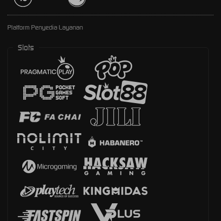
Platform Penyedia Layanan
Slots