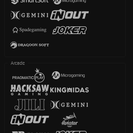
Arcade