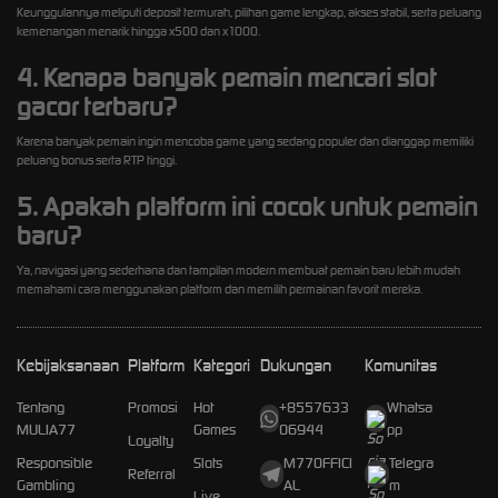
Keunggulannya meliputi deposit termurah, pilihan game lengkap, akses stabil, serta peluang
kemenangan menarik hingga x500 dan x1000.
4. Kenapa banyak pemain mencari slot
gacor terbaru?
Karena banyak pemain ingin mencoba game yang sedang populer dan dianggap memiliki
peluang bonus serta RTP tinggi.
5. Apakah platform ini cocok untuk pemain
baru?
Ya, navigasi yang sederhana dan tampilan modern membuat pemain baru lebih mudah
memahami cara menggunakan platform dan memilih permainan favorit mereka.
Kebijaksanaan
Platform
Kategori
Dukungan
Komunitas
Tentang
Promosi
Hot
+8557633
Whatsa
MULIA77
Games
06944
pp
Loyalty
Responsible
Slots
M77OFFICI
Telegra
Referral
Gambling
AL
m
Live