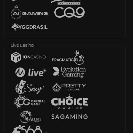
Live Casino