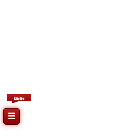
Klik Sini
☰