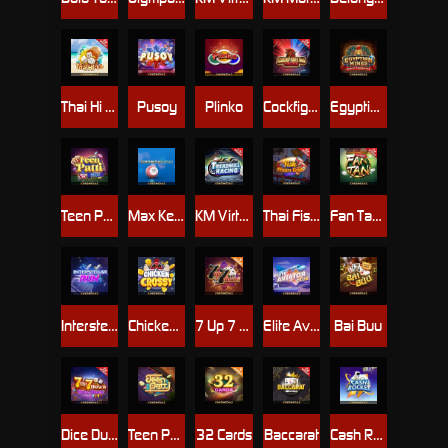
Thai Hi Lo 2
Pusoy
Plinko
Cockfighting Arena
Egyptian Mines
Teen Patti Blitz
Max Keno
KM Virtual Treadmill Racing
Thai Fish Prawn Crab
Fan Tan Classic
Interstellar Run
Chicken Crossy
7 Up 7 Down Rush
Elite Aviator Club
Bai Buu
Dice Duet
Teen Patti
32 Cards
Baccarat
Cash Rocket