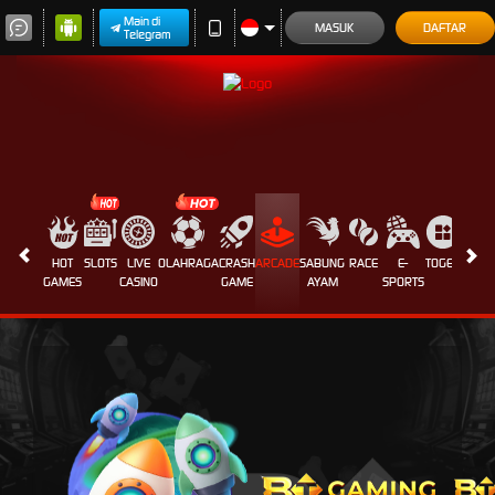
Main di
MASUK
DAFTAR
Telegram
HOT
SLOTS
LIVE
OLAHRAGA
CRASH
ARCADE
SABUNG
RACE
E-
TOGEL
PROM
GAMES
CASINO
GAME
AYAM
SPORTS