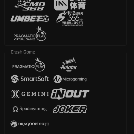
Crash Game