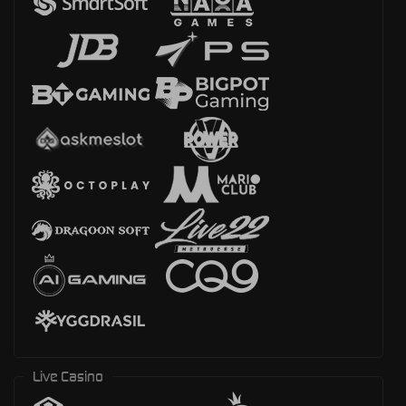
Live Casino