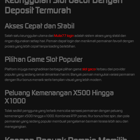
Keunggulan Slot Gacor Dengan
Deposit Termurah
Akses Cepat dan Stabil
Salah satu keunggulan utama dari
Mulia77 login
adalah sistem akses yang stabil dan
ringan digunakan setiap hari. Pemain dapat login dan menikmati permainan favorit dengan
proses yang lebih cepat tanpa loading berlebihan.
Pilihan Game Slot Populer
Platform ini juga menghadirkan berbagai pilihan game
slot gacor
terbaru dari provider
populer yang sedang ramai dimainkan hari ini. Banyak pemain menyukai variasi permainan
dengan fitur bonus menarik serta tampilan visual yang lebih modern.
Peluang Kemenangan X500 Hingga
X1000
Tidak sedikit pengguna yang tertarik mencoba sensasi permainan dengan peluang
kemenangan x500 hingga x1000. Kombinasi RTP panas, fitur bonus free spin, dan pola
permainan yang sedang populer membuat pengalaman bermain terasa lebih seru dan
menegangkan.