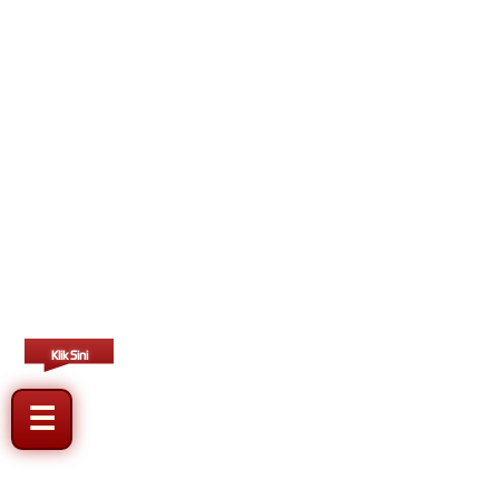
Klik Sini
☰