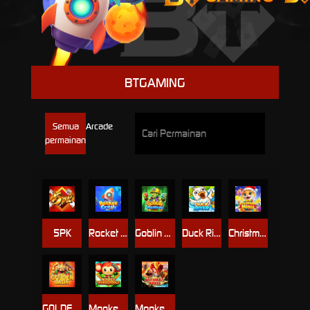
BTGAMING
Semua
Arcade
permainan
5PK
Rocket Crash
Goblin Treasure
Duck River
Christmas Mines
GOLDEN BASIN
Monkey Thunderbolt
Monkey King