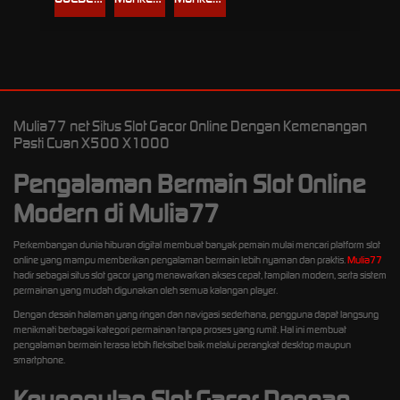
Mulia77 net Situs Slot Gacor Online Dengan Kemenangan
Pasti Cuan X500 X1000
Pengalaman Bermain Slot Online
Modern di Mulia77
Perkembangan dunia hiburan digital membuat banyak pemain mulai mencari platform slot
online yang mampu memberikan pengalaman bermain lebih nyaman dan praktis.
Mulia77
hadir sebagai situs slot gacor yang menawarkan akses cepat, tampilan modern, serta sistem
permainan yang mudah digunakan oleh semua kalangan player.
Dengan desain halaman yang ringan dan navigasi sederhana, pengguna dapat langsung
menikmati berbagai kategori permainan tanpa proses yang rumit. Hal ini membuat
pengalaman bermain terasa lebih fleksibel baik melalui perangkat desktop maupun
smartphone.